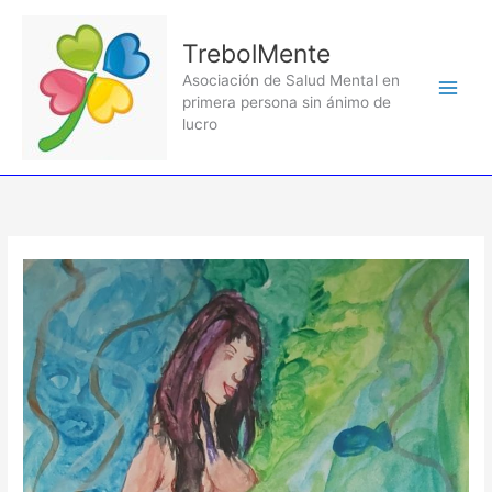
Ir
al
TrebolMente
contenido
Asociación de Salud Mental en
primera persona sin ánimo de
lucro