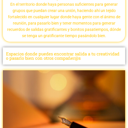
En el territorio donde haya personas suficientes para generar
grupos que puedan crear una unión, haciendo ahí un tejido
fortalecido en cualquier lugar donde haya gente con el ánimo de
reunión, para pasarlo bien y tener momentos para generar
recuerdos de salidas gratificantes y bonitos pasatiempos, dónde
se tenga un gratificante tiempo pasándolo bien.
Espacios donde puedes encontrar salida a tu creatividad
o pasarlo bien con otros compañer@s