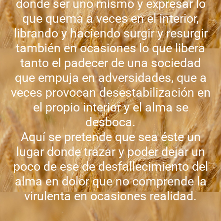
donde ser uno mismo y expresar lo
que quema a veces en el interior,
librando y haciendo surgir y resurgir
también en ocasiones lo que libera
tanto el padecer de una sociedad
que empuja en adversidades, que a
veces provocan desestabilización en
el propio interior y el alma se
desboca.
Aquí se pretende que sea éste un
lugar donde trazar y poder dejar un
poco de ese de desfallecimiento del
alma en dolor que no comprende la
virulenta en ocasiones realidad.