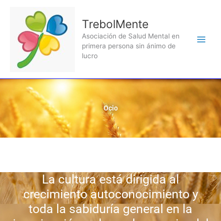
Ir
al
TrebolMente
contenido
Asociación de Salud Mental en
primera persona sin ánimo de
lucro
Ocio
La cultura está dirigida al
crecimiento autoconocimiento y
toda la sabiduría general en la