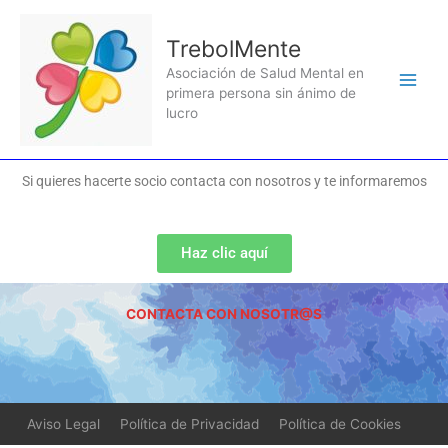
Ir
al
TrebolMente
contenido
Asociación de Salud Mental en
primera persona sin ánimo de
lucro
Si quieres hacerte socio contacta con nosotros y te informaremos
Haz clic aquí
CONTACTA CON NOSOTR@S
Aviso Legal
Política de Privacidad
Política de Cookies