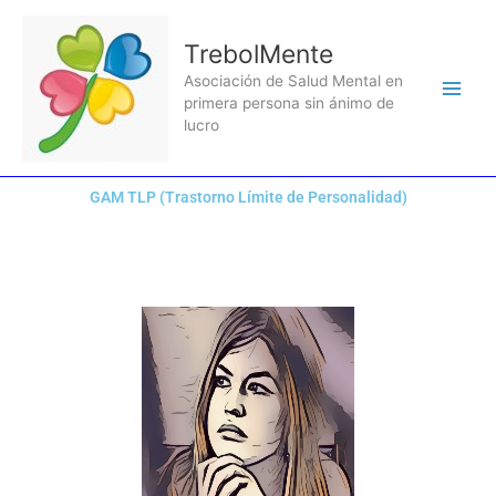
Ir
al
TrebolMente
contenido
Asociación de Salud Mental en
primera persona sin ánimo de
lucro
GAM TLP (Trastorno Límite de Personalidad)