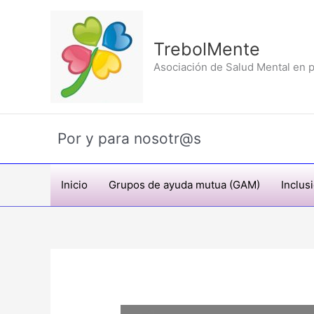
Ir
al
contenido
TrebolMente
Asociación de Salud Mental en p
Por y para nosotr@s
Inicio
Grupos de ayuda mutua (GAM)
Inclus