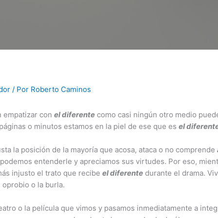
dor
/ Por
Roberto Caminos
cen empatizar con
el diferente
como casi ningún otro medio puede
 páginas o minutos estamos en la piel de ese que es
el diferent
usta la posición de la mayoría que acosa, ataca o no comprende
 podemos entenderle y apreciamos sus virtudes. Por eso, mientras
s injusto el trato que recibe
el diferente
durante el drama. Viv
 oprobio o la burla.
teatro o la película que vimos y pasamos inmediatamente a inte