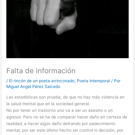
Falta de información
/
El rincón de un poeta arrinconado
,
Poeta intemporal
/ Por
Miguel Angel Pérez Salcedo
Las estadísticas son prueba, de que no hay más violencia en
la salud mental que en la sociedad general.
No por tener un trastorno uno va a ser un asesino o un
agresor. Pero no se ha de comparar hacer daño en certeza de
realidad, a hacer algún daño delirando por padecimiento
mental, por ser este último hecho sin control ni decisión, por