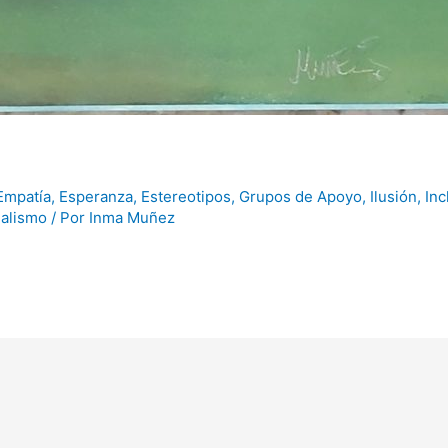
Empatía
,
Esperanza
,
Estereotipos
,
Grupos de Apoyo
,
Ilusión
,
Inc
alismo
/ Por
Inma Muñez