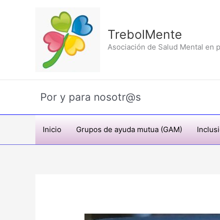
Ir
al
contenido
TrebolMente
Asociación de Salud Mental en p
Por y para nosotr@s
Inicio
Grupos de ayuda mutua (GAM)
Inclus