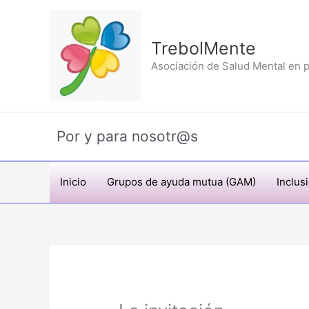
Ir
al
contenido
TrebolMente
Asociación de Salud Mental en p
Por y para nosotr@s
Inicio
Grupos de ayuda mutua (GAM)
Inclus