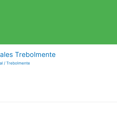
uales Trebolmente
al
/
Trebolmente