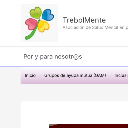
Ir
al
contenido
TrebolMente
Asociación de Salud Mental en p
Por y para nosotr@s
Inicio
Grupos de ayuda mutua (GAM)
Inclus