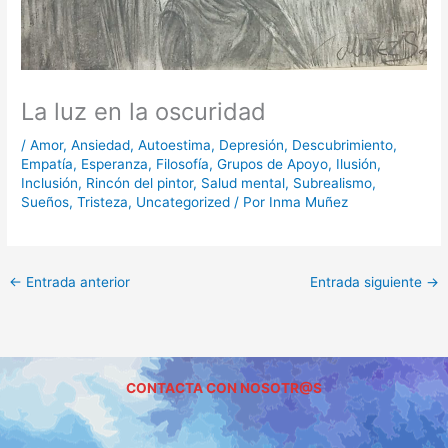
La luz en la oscuridad
/
Amor
,
Ansiedad
,
Autoestima
,
Depresión
,
Descubrimiento
,
Empatía
,
Esperanza
,
Filosofía
,
Grupos de Apoyo
,
Ilusión
,
Inclusión
,
Rincón del pintor
,
Salud mental
,
Subrealismo
,
Sueños
,
Tristeza
,
Uncategorized
/ Por
Inma Muñez
←
Entrada anterior
Entrada siguiente
→
CONTACTA CON NOSOTR@S