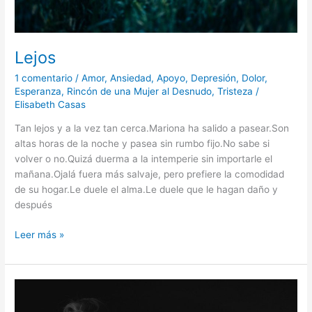
Lejos
1 comentario
/
Amor
,
Ansiedad
,
Apoyo
,
Depresión
,
Dolor
,
Esperanza
,
Rincón de una Mujer al Desnudo
,
Tristeza
/
Elisabeth Casas
Tan lejos y a la vez tan cerca.Mariona ha salido a pasear.Son
altas horas de la noche y pasea sin rumbo fijo.No sabe si
volver o no.Quizá duerma a la intemperie sin importarle el
mañana.Ojalá fuera más salvaje, pero prefiere la comodidad
de su hogar.Le duele el alma.Le duele que le hagan daño y
después
Leer más »
Conociéndose
a