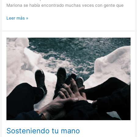
Mariona se había encontrado muchas veces con gente que
Leer más »
Sosteniendo
tu
mano
Sosteniendo tu mano