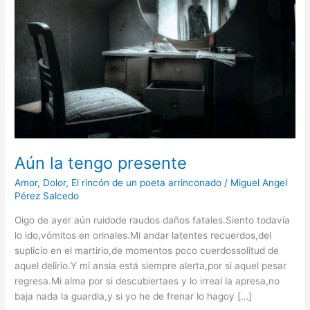
Aún la tengo presente
Amor
,
Dolor
,
El rincón de un poeta arrinconado
/
Miguel Angel
Pérez Salcedo
Oigo de ayer aún ruidode raudos daños fatales.Siento todavía
lo ido,vómitos en orinales.Mi andar latentes recuerdos,del
suplicio en el martirio,de momentos poco cuerdossolitud de
aquel delirio.Y mi ansia está siempre alerta,por si aquel pesar
regresa.Mi alma por si descubiertaes y lo irreal la apresa,no
baja nada la guardia,y si yo he de frenar lo hagoy […]