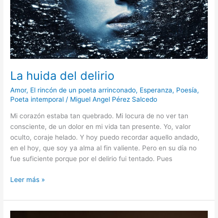
La huida del delirio
Amor
,
El rincón de un poeta arrinconado
,
Esperanza
,
Poesía
,
Poeta intemporal
/
Miguel Angel Pérez Salcedo
Mi corazón estaba tan quebrado. Mi locura de no ver tan
consciente, de un dolor en mi vida tan presente. Yo, valor
oculto, coraje helado. Y hoy puedo recordar aquello andado,
en el hoy, que soy ya alma al fin valiente. Pero en su día no
fue suficiente porque por el delirio fui tentado. Pues
Leer más »
Obra