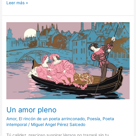
Leer más »
Un
amor
pleno
Un amor pleno
Amor
,
El rincón de un poeta arrinconado
,
Poesía
,
Poeta
intemporal
/
Miguel Angel Pérez Salcedo
Tú calidez, precioso suspirar.Versos no trazaré sin tu