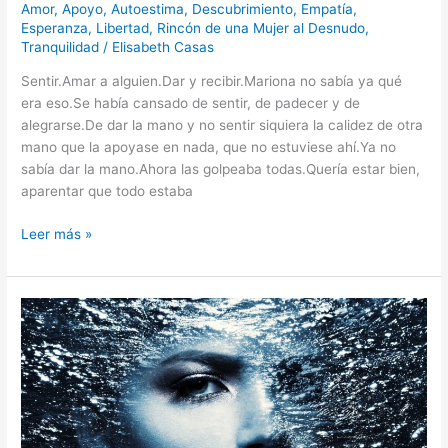
Amor
,
Apoyo
,
Autoestima
,
Descubrimiento
,
Empatía
,
Esperanza
,
Libertad
,
Rincón de una Mujer al Desnudo
,
Tranquilidad
/
Elisabeth Casas
Sentir.Amar a alguien.Dar y recibir.Mariona no sabía ya qué
era eso.Se había cansado de sentir, de padecer y de
alegrarse.De dar la mano y no sentir siquiera la calidez de otra
mano que la apoyase en nada, que no estuviese ahí.Ya no
sabía dar la mano.Ahora las golpeaba todas.Quería estar bien,
aparentar que todo estaba
Leer más »
La
huida
del
delirio