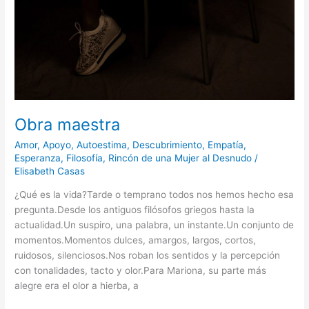
Obra maestra
Amor
,
Apoyo
,
Autoestima
,
Descubrimiento
,
Empatía
,
Esperanza
,
Filosofía
,
Rincón de una Mujer al Desnudo
/
Elisabeth Casas
¿Qué es la vida?Tarde o temprano todos nos hemos hecho esa
pregunta.Desde los antiguos filósofos griegos hasta la
actualidad.Un suspiro, una palabra, un instante.Un conjunto de
momentos.Momentos dulces, amargos, largos, cortos,
ruidosos, silenciosos.Nos roban los sentidos y la percepción
con tonalidades, tacto y olor.Para Mariona, su parte más
alegre era el olor a hierba, a