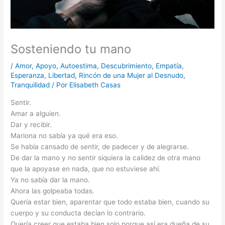
Sosteniendo tu mano
/
Amor
,
Apoyo
,
Autoestima
,
Descubrimiento
,
Empatía
,
Esperanza
,
Libertad
,
Rincón de una Mujer al Desnudo
,
Tranquilidad
/ Por
Elisabeth Casas
Sentir.
Amar a alguien.
Dar y recibir.
Mariona no sabía ya qué era eso.
Se había cansado de sentir, de padecer y de alegrarse.
De dar la mano y no sentir siquiera la calidez de otra mano
que la apoyase en nada, que no estuviese ahí.
Ya no sabía dar la mano.
Ahora las golpeaba todas.
Quería estar bien, aparentar que todo estaba bien, cuando su
cuerpo y su conducta decían lo contrario.
Quería creer que estaba bien solo porque así era dueña de su