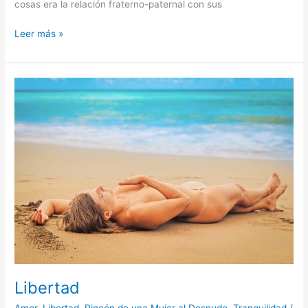
cosas era la relación fraterno-paternal con sus
Leer más »
Libertad
Libertad
Amor
,
Libertad
,
Rincón de una Mujer al Desnudo
,
Tranquilidad
/