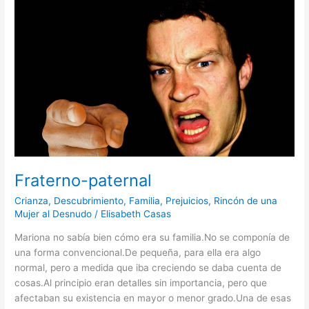
Fraterno-paternal
Crianza
,
Descubrimiento
,
Familia
,
Prejuicios
,
Rincón de una
Mujer al Desnudo
/
Elisabeth Casas
Mariona no sabía bien cómo era su familia.No se componía de
una forma convencional.De pequeña, para ella era algo
normal, pero a medida que iba creciendo se daba cuenta de
cosas.Al principio eran detalles sin importancia, pero que
afectaban su existencia en mayor o menor grado.Una de esas