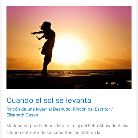
Cuando
el
sol
se
levanta
Cuando el sol se levanta
Rincón de una Mujer al Desnudo
,
Rincón del Escritor
/
Elisabeth Casas
Mariona no puede dormir.Mira el reloj del Echo Show de Alexa
situado enfrente de su cama.Son las 5:30 de la