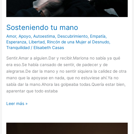
Sosteniendo tu mano
Amor
,
Apoyo
,
Autoestima
,
Descubrimiento
,
Empatía
,
Esperanza
,
Libertad
,
Rincón de una Mujer al Desnudo
,
Tranquilidad
/
Elisabeth Casas
Sentir.Amar a alguien.Dar y recibir.Mariona no sabía ya qué
era eso.Se había cansado de sentir, de padecer y de
alegrarse.De dar la mano y no sentir siquiera la calidez de otra
mano que la apoyase en nada, que no estuviese ahí.Ya no
sabía dar la mano.Ahora las golpeaba todas.Quería estar bien,
aparentar que todo estaba
Leer más »
Obra
maestra