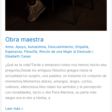
Obra maestra
Amor
,
Apoyo
,
Autoestima
,
Descubrimiento
,
Empatía
,
Esperanza
,
Filosofía
,
Rincón de una Mujer al Desnudo
/
Elisabeth Casas
¿Qué es la vida?Tarde o temprano todos nos hemos hecho esa
pregunta.Desde los antiguos filósofos griegos hasta la
actualidad.Un suspiro, una palabra, un instante.Un conjunto de
momentos.Momentos dulces, amargos, largos, cortos,
ruidosos, silenciosos.Nos roban los sentidos y la percepción
con tonalidades, tacto y olor.Para Mariona, su parte más
alegre era el olor a hierba, a
Leer más »