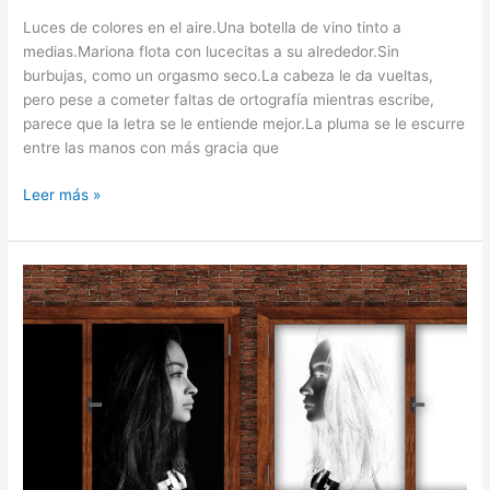
Luces de colores en el aire.Una botella de vino tinto a
medias.Mariona flota con lucecitas a su alrededor.Sin
burbujas, como un orgasmo seco.La cabeza le da vueltas,
pero pese a cometer faltas de ortografía mientras escribe,
parece que la letra se le entiende mejor.La pluma se le escurre
entre las manos con más gracia que
Leer más »
Adefesio