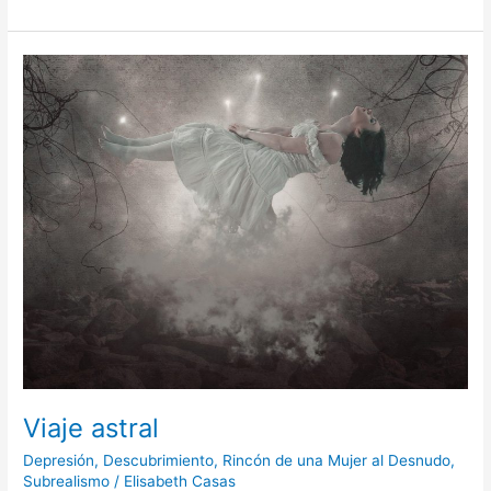
Viaje
astral
Viaje astral
Depresión
,
Descubrimiento
,
Rincón de una Mujer al Desnudo
,
Subrealismo
/
Elisabeth Casas