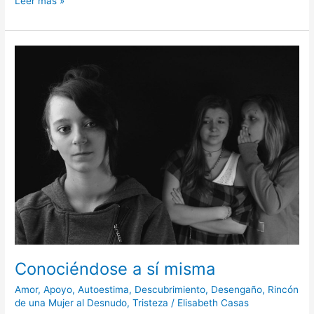
Leer más »
Conociéndose
a
sí
misma
Conociéndose a sí misma
Amor
,
Apoyo
,
Autoestima
,
Descubrimiento
,
Desengaño
,
Rincón
de una Mujer al Desnudo
,
Tristeza
/
Elisabeth Casas