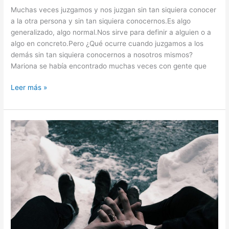
Muchas veces juzgamos y nos juzgan sin tan siquiera conocer
a la otra persona y sin tan siquiera conocernos.Es algo
generalizado, algo normal.Nos sirve para definir a alguien o a
algo en concreto.Pero ¿Qué ocurre cuando juzgamos a los
demás sin tan siquiera conocernos a nosotros mismos?
Mariona se había encontrado muchas veces con gente que
Leer más »
Sosteniendo
tu
mano