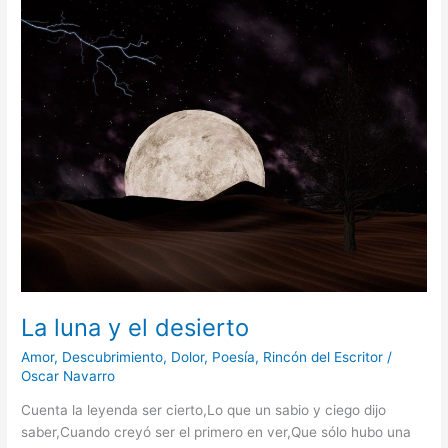
luna
y
el
desierto
La luna y el desierto
Amor
,
Descubrimiento
,
Dolor
,
Poesía
,
Rincón del Escritor
/
Oscar Navarro
Cuenta la leyenda ser cierto,Lo que un sabio y ciego dijo
saber,Cuando creyó ser el primero en ver,Que sólo hubo una