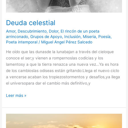
Deuda celestial
Amor
,
Descubrimiento
,
Dolor
,
El rincón de un poeta
arrinconado
,
Grupos de Apoyo
,
Inclusión
,
Miseria
,
Poesía
,
Poeta intemporal
/
Miguel Angel Pérez Salcedo
He oído que las dunasde la lunabajan a través del cieloque
conoce el ser;y vienen a rompernoslas codicias y los
lamentosy a que la tierra renazca una nueva vez…Ya es hora
de los cambioslas odiseas están gritando:Llega el nuevo ciclo
a vencerse acaban los tropiezostormentos y desafíos,ya llega
el universopara dar el cambio más definitivo,y
Leer más »
Castillos
en