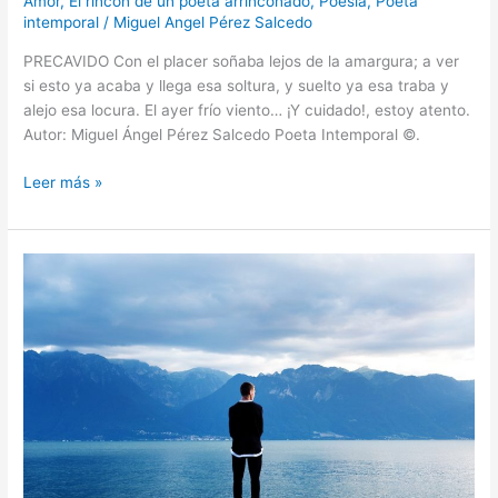
Amor
,
El rincón de un poeta arrinconado
,
Poesía
,
Poeta
intemporal
/
Miguel Angel Pérez Salcedo
PRECAVIDO Con el placer soñaba lejos de la amargura; a ver
si esto ya acaba y llega esa soltura, y suelto ya esa traba y
alejo esa locura. El ayer frío viento… ¡Y cuidado!, estoy atento.
Autor: Miguel Ángel Pérez Salcedo Poeta Intemporal ©.
Leer más »
Vivir
otra
vez