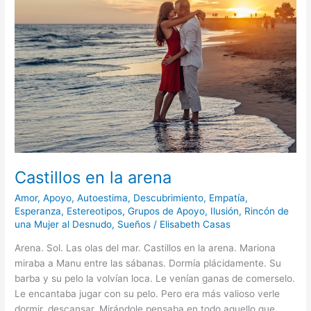
la
arena
Castillos en la arena
Amor
,
Apoyo
,
Autoestima
,
Descubrimiento
,
Empatía
,
Esperanza
,
Estereotipos
,
Grupos de Apoyo
,
Ilusión
,
Rincón de
una Mujer al Desnudo
,
Sueños
/
Elisabeth Casas
Arena. Sol. Las olas del mar. Castillos en la arena. Mariona
miraba a Manu entre las sábanas. Dormía plácidamente. Su
barba y su pelo la volvían loca. Le venían ganas de comerselo.
Le encantaba jugar con su pelo. Pero era más valioso verle
dormir, descansar. Mirándole pensaba en todo aquello que