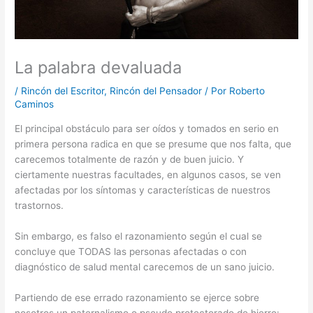
La palabra devaluada
/
Rincón del Escritor
,
Rincón del Pensador
/ Por
Roberto
Caminos
El principal obstáculo para ser oídos y tomados en serio en
primera persona radica en que se presume que nos falta, que
carecemos totalmente de razón y de buen juicio. Y
ciertamente nuestras facultades, en algunos casos, se ven
afectadas por los síntomas y características de nuestros
trastornos.
Sin embargo, es falso el razonamiento según el cual se
concluye que TODAS las personas afectadas o con
diagnóstico de salud mental carecemos de un sano juicio.
Partiendo de ese errado razonamiento se ejerce sobre
nosotros un paternalismo o pseudo protectorado de hierro: