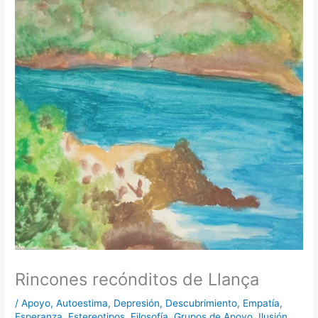
Rincones recónditos de Llança
/
Apoyo
,
Autoestima
,
Depresión
,
Descubrimiento
,
Empatía
,
Esperanza
,
Estereotipos
,
Filosofía
,
Grupos de Apoyo
,
Ilusión
,