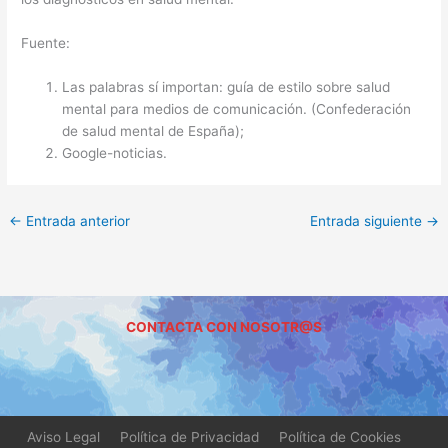
Fuente:
Las palabras sí importan: guía de estilo sobre salud
mental para medios de comunicación. (Confederación
de salud mental de España);
Google-noticias.
←
Entrada anterior
Entrada siguiente
→
CONTACTA CON NOSOTR@S
Aviso Legal
Política de Privacidad
Política de Cookies