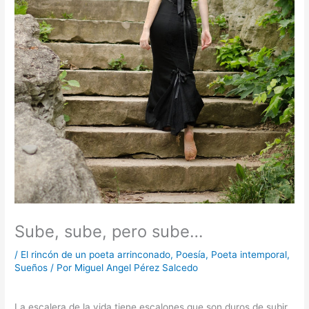
Sube, sube, pero sube…
/
El rincón de un poeta arrinconado
,
Poesía
,
Poeta intemporal
,
Sueños
/ Por
Miguel Angel Pérez Salcedo
La escalera de la vida tiene escalones que son duros de subir