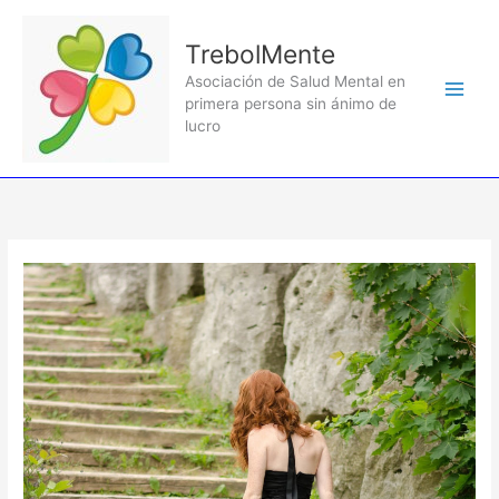
Ir
al
TrebolMente
contenido
Asociación de Salud Mental en
primera persona sin ánimo de
lucro