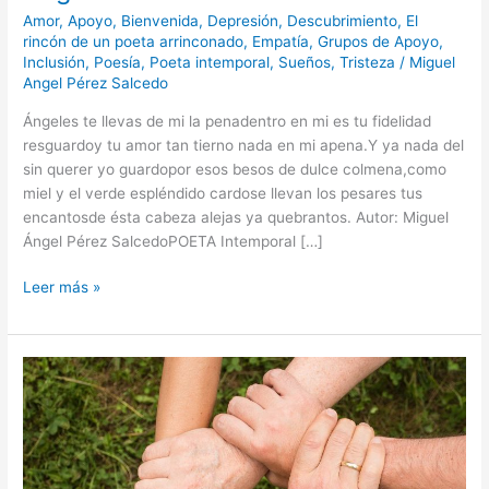
Amor
,
Apoyo
,
Bienvenida
,
Depresión
,
Descubrimiento
,
El
rincón de un poeta arrinconado
,
Empatía
,
Grupos de Apoyo
,
Inclusión
,
Poesía
,
Poeta intemporal
,
Sueños
,
Tristeza
/
Miguel
Angel Pérez Salcedo
Ángeles te llevas de mi la penadentro en mi es tu fidelidad
resguardoy tu amor tan tierno nada en mi apena.Y ya nada del
sin querer yo guardopor esos besos de dulce colmena,como
miel y el verde espléndido cardose llevan los pesares tus
encantosde ésta cabeza alejas ya quebrantos. Autor: Miguel
Ángel Pérez SalcedoPOETA Intemporal […]
Leer más »
Bienvenid@s