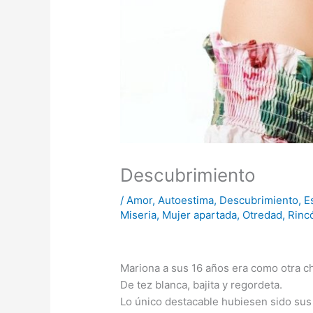
Descubrimiento
/
Amor
,
Autoestima
,
Descubrimiento
,
E
Miseria
,
Mujer apartada
,
Otredad
,
Rinc
Mariona a sus 16 años era como otra ch
De tez blanca, bajita y regordeta.
Lo único destacable hubiesen sido sus 