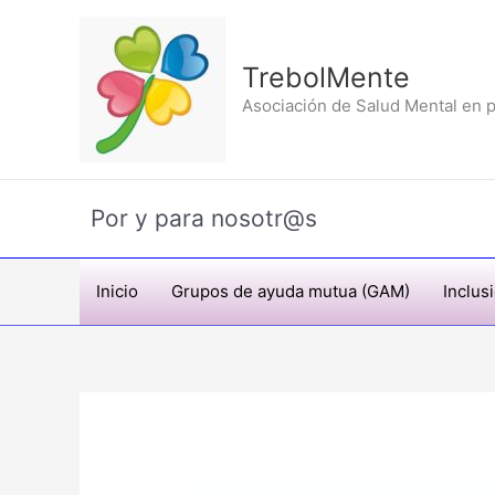
Ir
al
contenido
TrebolMente
Asociación de Salud Mental en p
Por y para nosotr@s
Inicio
Grupos de ayuda mutua (GAM)
Inclus