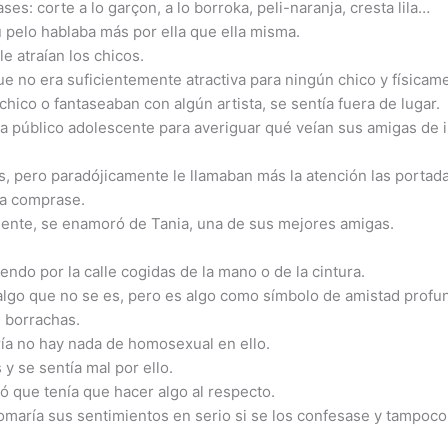
es: corte a lo garçon, a lo borroka, peli-naranja, cresta lila…
u pelo hablaba más por ella que ella misma.
e atraían los chicos.
ue no era suficientemente atractiva para ningún chico y físicam
ico o fantaseaban con algún artista, se sentía fuera de lugar.
a a público adolescente para averiguar qué veían sus amigas de 
 pero paradójicamente le llamaban más la atención las portadas
la comprase.
mente, se enamoró de Tania, una de sus mejores amigas.
endo por la calle cogidas de la mano o de la cintura.
algo que no se es, pero es algo como símbolo de amistad profu
” borrachas.
ría no hay nada de homosexual en ello.
y se sentía mal por ello.
tió que tenía que hacer algo al respecto.
tomaría sus sentimientos en serio si se los confesase y tampoco