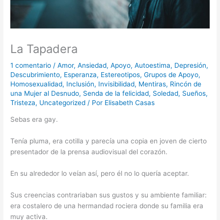
La Tapadera
1 comentario
/
Amor
,
Ansiedad
,
Apoyo
,
Autoestima
,
Depresión
,
Descubrimiento
,
Esperanza
,
Estereotipos
,
Grupos de Apoyo
,
Homosexualidad
,
Inclusión
,
Invisibilidad
,
Mentiras
,
Rincón de
una Mujer al Desnudo
,
Senda de la felicidad
,
Soledad
,
Sueños
,
Tristeza
,
Uncategorized
/ Por
Elisabeth Casas
Sebas era gay.
Tenía pluma, era cotilla y parecía una copia en joven de cierto
presentador de la prensa audiovisual del corazón.
En su alrededor lo veían así, pero él no lo quería aceptar.
Sus creencias contrariaban sus gustos y su ambiente familiar:
era costalero de una hermandad rociera donde su familia era
muy activa.