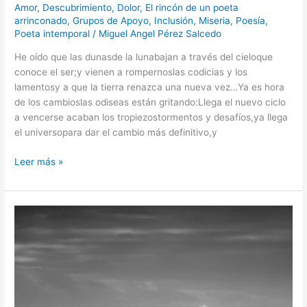
Amor
,
Descubrimiento
,
Dolor
,
El rincón de un poeta
arrinconado
,
Grupos de Apoyo
,
Inclusión
,
Miseria
,
Poesía
,
Poeta intemporal
/
Miguel Angel Pérez Salcedo
He oído que las dunasde la lunabajan a través del cieloque
conoce el ser;y vienen a rompernoslas codicias y los
lamentosy a que la tierra renazca una nueva vez…Ya es hora
de los cambioslas odiseas están gritando:Llega el nuevo ciclo
a vencerse acaban los tropiezostormentos y desafíos,ya llega
el universopara dar el cambio más definitivo,y
Leer más »
Abatido
sin
su
amor