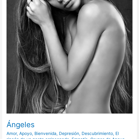
Ángeles
Amor
,
Apoyo
,
Bienvenida
,
Depresión
,
Descubrimiento
,
El