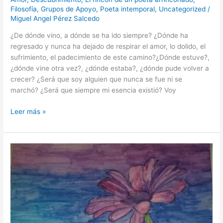
Filosofía
,
Grupos de Apoyo
,
Poeta intemporal
,
Uncategorized
/
Miguel Angel Pérez Salcedo
¿De dónde vino, a dónde se ha ido siempre? ¿Dónde ha
regresado y nunca ha dejado de respirar el amor, lo dolido, el
sufrimiento, el padecimiento de este camino?¿Dónde estuve?,
¿dónde vine otra vez?, ¿dónde estaba?, ¿dónde pude volver a
crecer? ¿Será que soy alguien que nunca se fue ni se
marchó? ¿Será que siempre mi esencia existió? Voy
Leer más »
Amor
pintado