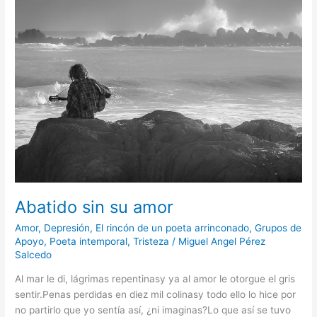
Abatido sin su amor
Amor
,
Depresión
,
El rincón de un poeta arrinconado
,
Grupos de
Apoyo
,
Poeta intemporal
,
Tristeza
/
Miguel Angel Pérez
Salcedo
Al mar le di, lágrimas repentinasy ya al amor le otorgue el gris
sentir.Penas perdidas en diez mil colinasy todo ello lo hice por
no partirlo que yo sentía así, ¿ni imaginas?Lo que así se tuvo