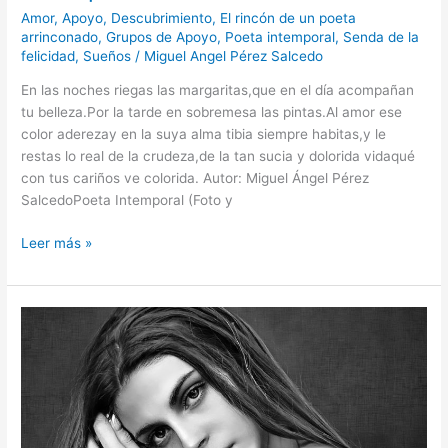
Amor
,
Apoyo
,
Descubrimiento
,
El rincón de un poeta
arrinconado
,
Grupos de Apoyo
,
Poeta intemporal
,
Senda de la
felicidad
,
Sueños
/
Miguel Angel Pérez Salcedo
En las noches riegas las margaritas,que en el día acompañan
tu belleza.Por la tarde en sobremesa las pintas.Al amor ese
color aderezay en la suya alma tibia siempre habitas,y le
restas lo real de la crudeza,de la tan sucia y dolorida vidaqué
con tus cariños ve colorida. Autor: Miguel Ángel Pérez
SalcedoPoeta Intemporal (Foto y
Leer más »
Ángeles