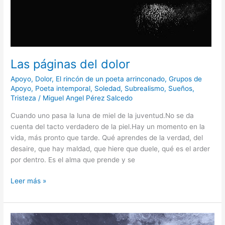
Las páginas del dolor
Apoyo
,
Dolor
,
El rincón de un poeta arrinconado
,
Grupos de
Apoyo
,
Poeta intemporal
,
Soledad
,
Subrealismo
,
Sueños
,
Tristeza
/
Miguel Angel Pérez Salcedo
Cuando uno pasa la luna de miel de la juventud.No se da
cuenta del tacto verdadero de la piel.Hay un momento en la
vida, más pronto que tarde. Qué aprendes de la verdad, del
desaire, que hay maldad, que hiere que duele, qué es el arder
por dentro. Es el alma que prende y se
Leer más »
Filosofía