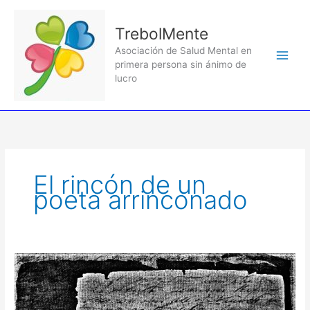
Ir
al
TrebolMente
contenido
Asociación de Salud Mental en
primera persona sin ánimo de
lucro
El rincón de un
poeta arrinconado
Precavido