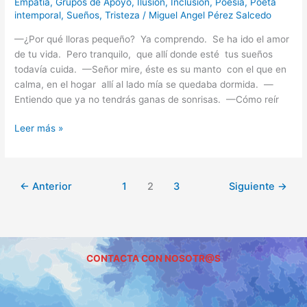
Empatía
,
Grupos de Apoyo
,
Ilusión
,
Inclusión
,
Poesía
,
Poeta
intemporal
,
Sueños
,
Tristeza
/
Miguel Angel Pérez Salcedo
—¿Por qué lloras pequeño? Ya comprendo. Se ha ido el amor
de tu vida. Pero tranquilo, que allí donde esté tus sueños
todavía cuida. —Señor mire, éste es su manto con el que en
calma, en el hogar allí al lado mía se quedaba dormida. —
Entiendo que ya no tendrás ganas de sonrisas. —Cómo reír
Leer más »
←
Anterior
1
2
3
Siguiente
→
CONTACTA CON NOSOTR@S