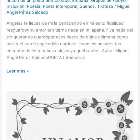
rincón de un poeta arrinconado
,
Empatía
,
Grupos de Apoyo
,
Inclusión
,
Poesía
,
Poeta intemporal
,
Sueños
,
Tristeza
/
Miguel
Angel Pérez Salcedo
Ángeles te llevas de mi la penadentro en mi es tu fidelidad
resguardoy tu amor tan tierno nada en mi apena.Y ya nada del
sin querer yo guardopor esos besos de dulce colmena,como
miel y el verde espléndido cardose llevan los pesares tus
encantosde ésta cabeza alejas ya quebrantos. Autor: Miguel
Ángel Pérez SalcedoPOETA Intemporal
Leer más »
Un
amor
trovador.