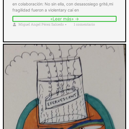
en colaboración: No sin ella, con desasosiego grité,mi
fragilidad fueron a violentary caí en
«Leer más» →
Miguel Angel Pérez Salcedo
1 comentario
•