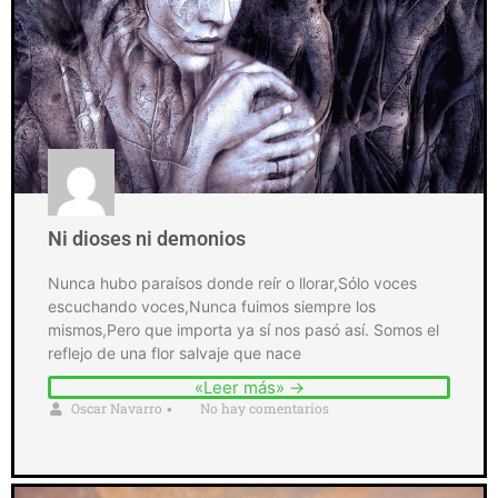
Ni dioses ni demonios
Nunca hubo paraísos donde reír o llorar,Sólo voces
escuchando voces,Nunca fuimos siempre los
mismos,Pero que importa ya sí nos pasó así. Somos el
reflejo de una flor salvaje que nace
«Leer más» →
Oscar Navarro
No hay comentarios
•