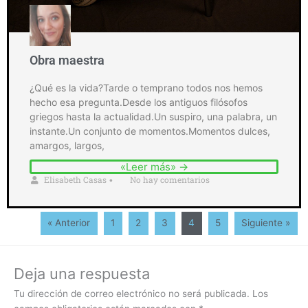
Obra maestra
¿Qué es la vida?Tarde o temprano todos nos hemos
hecho esa pregunta.Desde los antiguos filósofos
griegos hasta la actualidad.Un suspiro, una palabra, un
instante.Un conjunto de momentos.Momentos dulces,
amargos, largos,
«Leer más» →
Elisabeth Casas
No hay comentarios
•
« Anterior
1
2
3
4
5
Siguiente »
Deja una respuesta
Tu dirección de correo electrónico no será publicada.
Los