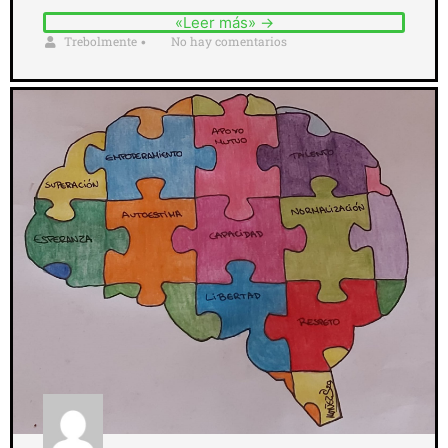
«Leer más» →
Trebolmente
No hay comentarios
•