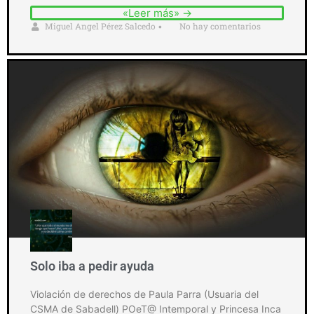
«Leer más» →
Miguel Angel Pérez Salcedo
No hay comentarios
•
Solo iba a pedir ayuda
Violación de derechos de Paula Parra (Usuaria del
CSMA de Sabadell) POeT@ Intemporal y Princesa Inca