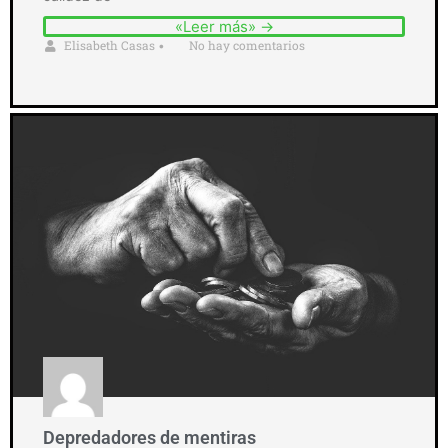
«Leer más» →
Elisabeth Casas
No hay comentarios
•
Depredadores de mentiras