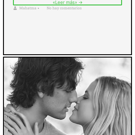
«Leer más» →
Mahatma
No hay comentarios
•