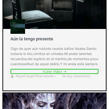
Aún la tengo presente
Oigo de ayer aún ruidode raudos daños fatales.Siento
todavía lo ido,vómitos en orinales.Mi andar latentes
recuerdos,del suplicio en el martirio,de momentos poco
cuerdossolitud de aquel delirio.Y mi ansia está siempre
«Leer más» →
Miguel Angel Pérez Salcedo
No hay comentarios
•