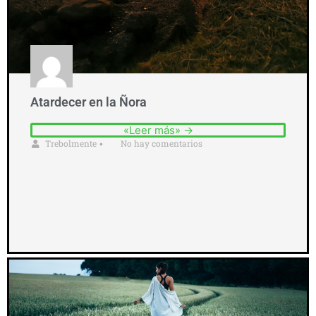
Atardecer en la Ñora
«Leer más» →
Trebolmente
No hay comentarios
•