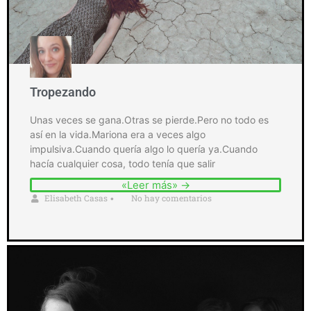
Tropezando
Unas veces se gana.Otras se pierde.Pero no todo es
así en la vida.Mariona era a veces algo
impulsiva.Cuando quería algo lo quería ya.Cuando
hacía cualquier cosa, todo tenía que salir
«Leer más» →
Elisabeth Casas
No hay comentarios
•