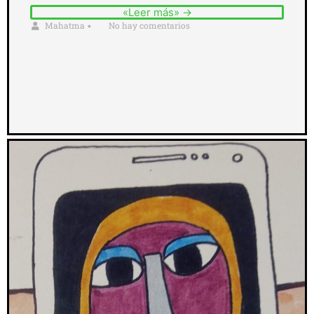
«Leer más» →
Mahatma
No hay comentarios
•