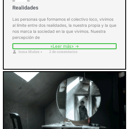
Realidades
Las personas que formamos el colectivo loco, vivimos
al límite entre dos realidades, la nuestra propia y la que
nos marca la sociedad en la que vivimos. Nuestra
percepción de
«Leer más» →
Inma Muñez
2 de comentarios
•